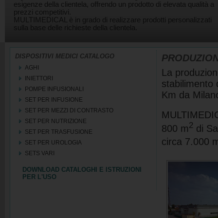
esigenze della clientela, offrendo un prodotto di elevata qualità a
prezzi competitivi.
MULTIMEDICAL è in grado di realizzare prodotti personalizzati
sulla base delle richieste della clientela.
DISPOSITIVI MEDICI CATALOGO
PRODUZIONE
AGHI
La produzione
INIETTORI
stabilimento 
POMPE INFUSIONALI
Km da Milan
SET PER INFUSIONE
SET PER MEZZI DI CONTRASTO
MULTIMEDICAL
SET PER NUTRIZIONE
2
800 m
di Sa
SET PER TRASFUSIONE
circa 7.000 
SET PER UROLOGIA
SETS VARI
DOWNLOAD CATALOGHI E ISTRUZIONI
PER L'USO