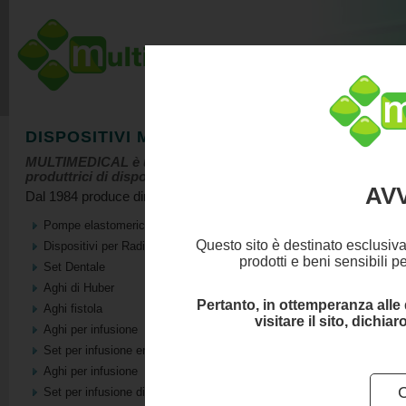
DISPOSITIVI MEDICI
MULTIMEDICAL è una delle più affermate ditte italiane
produttrici di dispositivi medici.
AV
Dal 1984 produce direttamente
dispositivi medici
quali:
Pompe elastomeriche a flusso fisso e variabile
Questo sito è destinato esclusiva
Dispositivi per Radiologia
prodotti e beni sensibili p
Set Dentale
Aghi di Huber
Pertanto, in ottemperanza alle 
Aghi fistola
visitare il sito, dichi
Aghi per infusione
Set per infusione endovenosa
Aghi per infusione
Set per infusione di farmaci antiblastici