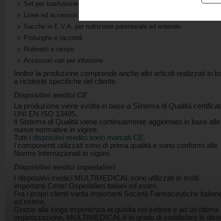
Set per trasfusione sangue o plasma
Linee ed accessori per dialisi
Sacche in E.V.A. per nutrizione parenterale ed enterale
Prolunghe e raccordi
Rubinetti e rampe
Accessori vari per infusione
Inoltre la produzione comprende anche altri articoli realizzati in 
a richieste specifiche del cliente.
Dispositivi medici CE
La produzione viene svolta in base a Sistema di Qualità certifica
UNI EN ISO 13485.
Il Sistema di Qualità viene continuamente aggiornato in base alle
nuove normative in vigore.
Tutti i
dispositivi medici sono marcati CE
.
I componenti utilizzati sono di prima qualità e sono conformi alle
Norme Internazionali in vigore.
Dispositivi medici ospedalieri
I dispositivi medici MULTIMEDICAL sono utilizzati in molti
importanti Centri Ospedalieri italiani ed esteri.
Fra i propri clienti vanta importanti Società Farmaceutiche italian
ed estere.
Grazie alla lunga esperienza acquisita nel settore e ad un'ottima
organizzazione, MULTIMEDICAL è in grado di soddisfare le dive