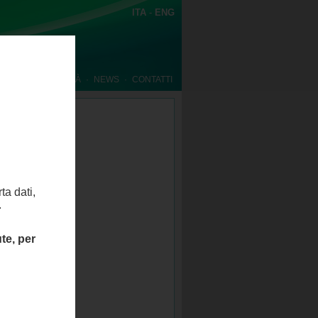
ITA
-
ENG
WNLOAD
·
QUALITÀ
·
NEWS
·
CONTATTI
ta dati,
.
te, per