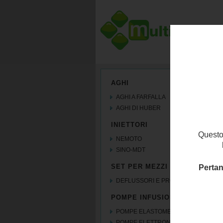
AGHI
AGHI A FARFALLA
AGHI DI HUBER
INIETTORI
Questo 
NEMOTO
SINO-MDT
SET PER MEZZI DI CONTRAST
Pertan
DEFLUSSORI E PROLUNGHE
POMPE INFUSIONALI
POMPE ELASTOMERICHE
POMPE ELETTRONICHE a breve...