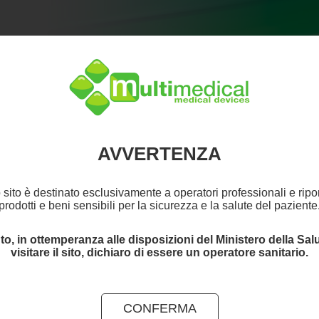
AZIENDA
·
PRODOTTI
·
DO
SET PER ASPIRAZIONE
AVVERTENZA
090794
Set per aspirazione
sito è destinato esclusivamente a operatori professionali e ripor
prodotti e beni sensibili per la sicurezza e la salute del paziente
O
to, in ottemperanza alle disposizioni del Ministero della Salu
visitare il sito, dichiaro di essere un operatore sanitario.
CONFERMA