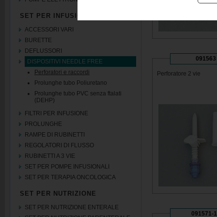
SET PER INFUSIONE
ACCESSORI VARI
BURETTE
DEFLUSSORI
091563
DISPOSITIVI NEEDLE FREE
Perforatori e raccordi
Perforatore 2 vie
Prolunghe tubo Poliuretano
Prolunghe tubo PVC senza ftalati
(DEHP)
FILTRI PER INFUSIONE
PROLUNGHE
RAMPE DI RUBINETTI
REGOLATORI DI FLUSSO
RUBINETTI A 3 VIE
SET PER POMPE INFUSIONALI
SET PER TERAPIA ONCOLOGICA
SET PER NUTRIZIONE
SET PER NUTRIZIONE ENTERALE
091571-