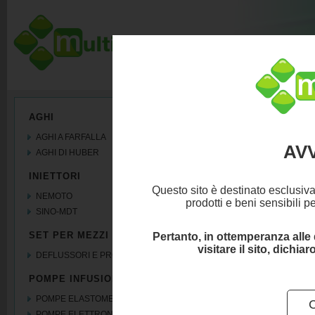
DISPOSITIVI N
AGHI
AGHI A FARFALLA
Perforatori e ra
AV
AGHI DI HUBER
091545
INIETTORI
Questo sito è destinato esclusiva
NEMOTO
Raccordo pressione n
prodotti e beni sensibili p
SINO-MDT
SET PER MEZZI DI CONTRASTO
Pertanto, in ottemperanza alle 
visitare il sito, dichi
DEFLUSSORI E PROLUNGHE
POMPE INFUSIONALI
POMPE ELASTOMERICHE
POMPE ELETTRONICHE a breve...