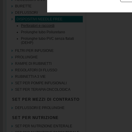
BURETTE
DEFLUSSORI
DISPOSITIVI NEEDLE FREE
Perforatori e raccordi
Prolunghe tubo Poliuretano
Prolunghe tubo PVC senza ftalati
(DEHP)
FILTRI PER INFUSIONE
PROLUNGHE
RAMPE DI RUBINETTI
REGOLATORI DI FLUSSO
RUBINETTI A 3 VIE
SET PER POMPE INFUSIONALI
SET PER TERAPIA ONCOLOGICA
SET PER MEZZI DI CONTRASTO
DEFLUSSORI E PROLUNGHE
SET PER NUTRIZIONE
SET PER NUTRIZIONE ENTERALE