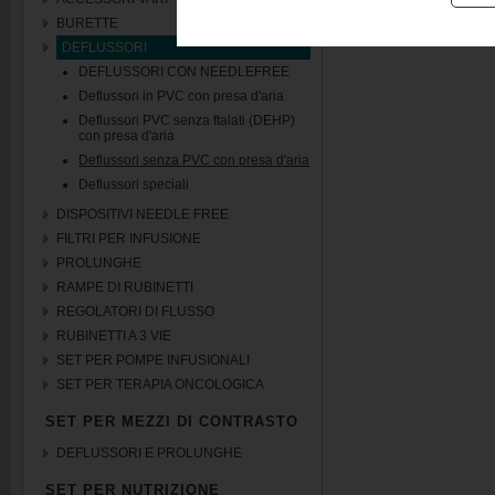
BURETTE
DEFLUSSORI
DEFLUSSORI CON NEEDLEFREE
Deflussori in PVC con presa d'aria
Deflussori PVC senza ftalati (DEHP)
con presa d'aria
Deflussori senza PVC con presa d'aria
Deflussori speciali
DISPOSITIVI NEEDLE FREE
FILTRI PER INFUSIONE
PROLUNGHE
RAMPE DI RUBINETTI
REGOLATORI DI FLUSSO
RUBINETTI A 3 VIE
SET PER POMPE INFUSIONALI
SET PER TERAPIA ONCOLOGICA
SET PER MEZZI DI CONTRASTO
DEFLUSSORI E PROLUNGHE
SET PER NUTRIZIONE