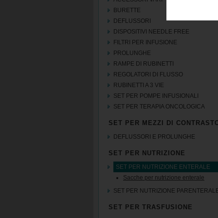
BURETTE
DEFLUSSORI
DISPOSITIVI NEEDLE FREE
FILTRI PER INFUSIONE
PROLUNGHE
RAMPE DI RUBINETTI
REGOLATORI DI FLUSSO
RUBINETTI A 3 VIE
SET PER POMPE INFUSIONALI
SET PER TERAPIA ONCOLOGICA
SET PER MEZZI DI CONTRAST
DEFLUSSORI E PROLUNGHE
SET PER NUTRIZIONE
SET PER NUTRIZIONE ENTERALE
Sacche per nutrizione enterale
SET PER NUTRIZIONE PARENTERAL
SET PER TRASFUSIONE