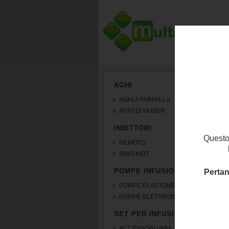
AGHI
AGHI A FARFALLA
AGHI DI HUBER
INIETTORI
Questo 
NEMOTO
SINO-MDT
POMPE INFUSIONALI
Pertan
POMPE ELASTOMERICHE
POMPE ELETTRONICHE a breve...
SET PER INFUSIONE
ACCESSORI VARI