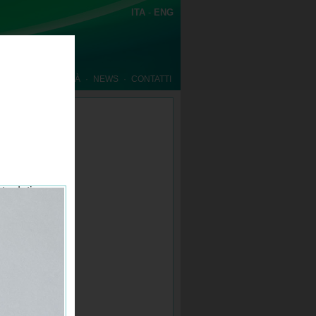
ITA
-
ENG
WNLOAD
·
QUALITÀ
·
NEWS
·
CONTATTI
ta dati,
.
te, per